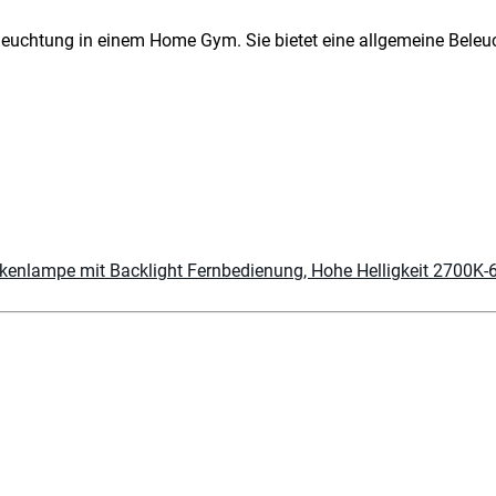
eleuchtung in einem Home Gym. Sie bietet eine allgemeine Bele
nlampe mit Backlight Fernbedienung, Hohe Helligkeit 2700K-