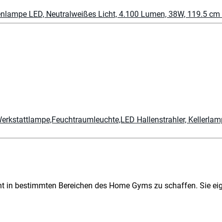
nlampe LED, Neutralweißes Licht, 4.100 Lumen, 38W, 119.5 cm
Werkstattlampe,Feuchtraumleuchte,LED Hallenstrahler, Keller
 in bestimmten Bereichen des Home Gyms zu schaffen. Sie eigne