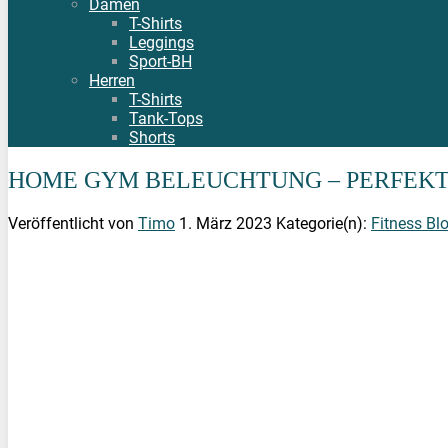
Damen
T-Shirts
Leggings
Sport-BH
Herren
T-Shirts
Tank-Tops
Shorts
HOME GYM BELEUCHTUNG – PERFEKTE
Veröffentlicht von
Timo
1. März 2023
Kategorie(n):
Fitness Bl