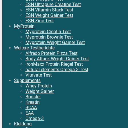
ESN Ultrapure Creatine Test
ESN Vitamin Stack Test
ESN Weight Gainer Test
ESN Zinc Test
MyProtein
Myprotein Creatin Test
Myprotein Brownie Test
Myprotein Weight Gainer Test
Weitere Testberichte
Alfredo Protein Pizza Test
Body Attack Weight Gainer Test
IronMaxx Protein Riegel Test
natural elements Omega-3 Test
Vitavate Test
Supplements
Whey Protein
Weight Gainer
Booster
Kreatin
BCAA
EAA
Omega-3
Kleidung