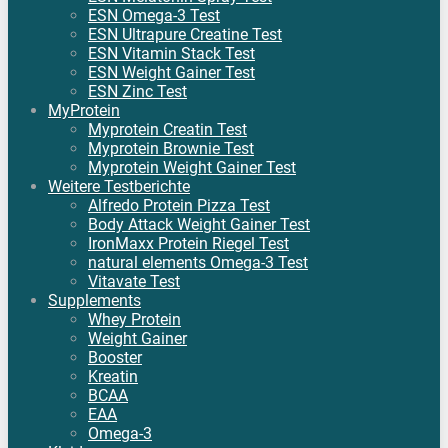
ESN Omega-3 Test
ESN Ultrapure Creatine Test
ESN Vitamin Stack Test
ESN Weight Gainer Test
ESN Zinc Test
MyProtein
Myprotein Creatin Test
Myprotein Brownie Test
Myprotein Weight Gainer Test
Weitere Testberichte
Alfredo Protein Pizza Test
Body Attack Weight Gainer Test
IronMaxx Protein Riegel Test
natural elements Omega-3 Test
Vitavate Test
Supplements
Whey Protein
Weight Gainer
Booster
Kreatin
BCAA
EAA
Omega-3