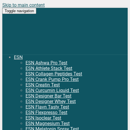
Skip to main content
Toggle navigation
ESN
ESN Ashwa Pro Test
ESN Athlete Stack Test
ESN Collagen Peptides Test
ESN Crank Pump Pro Test
ESN Creatin Test
ESN Curcumin Liquid Test
ESN Designer Bar Test
ESN Designer Whey Test
ESN Flavn Tasty Test
ESN Flexpresso Test
ESN Isoclear Test
ESN Magnesium Test
ESN Melatonin Spray Test