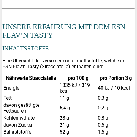
PREIS BEI
PRÜFEN
UNSERE ERFAHRUNG MIT DEM ESN
FLAV’N TASTY
INHALTSSTOFFE
Eine Übersicht der verschiedenen Inhaltsstoffe, welche im
ESN Flav’n Tasty (Stracciatella) enthalten sind:
Nährwerte Stracciatella
pro 100 g
pro Portion 3 g
1335 kJ / 319
Energie
40 kJ / 10 kcal
kcal
Fett
11 g
0,3 g
davon gesättigte
6,4 g
0,2 g
Fettsäuren
Kohlenhydrate
28 g
0,8 g
davon Zucker
21 g
0,6 g
Ballaststoffe
52 g
1,6 g