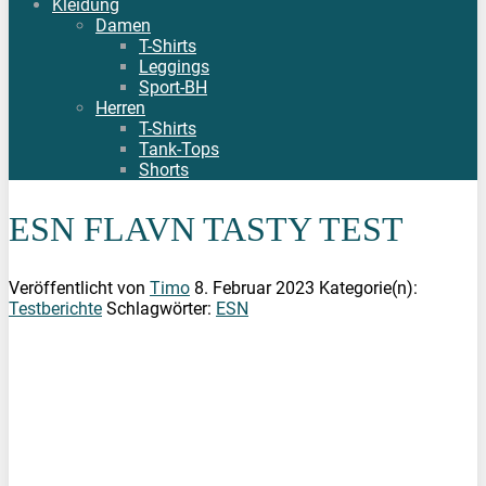
Kleidung
Damen
T-Shirts
Leggings
Sport-BH
Herren
T-Shirts
Tank-Tops
Shorts
ESN FLAVN TASTY TEST
Veröffentlicht von
Timo
8. Februar 2023
Kategorie(n):
Testberichte
Schlagwörter:
ESN