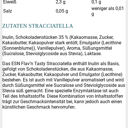
Eiweiß
2,3 g
0,1 g
weniger als 0,01
Salz
0,05 g
g
ZUTATEN STRACCIATELLA
Inulin, Schokoladenstücken 35 % (Kakaomasse, Zucker,
Kakaobutter, Kakaopulver stark entölt, Emulgator (Lecithine
(Sonnenblume)), Vanillepulver), Aroma, Süßungsmittel
(Sucralose, Steviolglycoside aus Stevia), Laktase.
Das ESN Flav’n Tasty Stracciatella enthält Inulin als Basis,
gefolgt von Schokoladenstücken, die aus Kakaomasse,
Zucker, Kakaobutter, Kakaopulver und Emulgator (Lecithine)
bestehen. Es ist auch mit Vanillepulver aromatisiert und wird
durch Süßungsmittel wie Sucralose und Steviolglycoside aus
Stevia süß gemacht. Eine spezielle Enzymlaktase ist auch
Teil des Inhaltsstoffe. Diese Kombination von Inhaltsstoffen
trägt zur Geschmacksintensität bei, kann jedoch auch einen
künstlichen Geschmack hervorrufen.