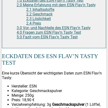
1.0 Eckdaten des ESN Flav’n Tasty Test
2.0 Meine Erfahrung mit dem ESN Flav’n Tasty
2.1 Inhaltsstoffe
2.2 Geschmack
2.3 Löslichkeit
2.4 Preis
3.0 Vor- und Nachteile des ESN Flav’n Tasty
4.0 Fragen zum ESN Flav’n Tasty Test
5.0 Fazit vom ESN Flav’n Tasty Test
ECKDATEN DES ESN FLAV’N TASTY
TEST
Eine kurze Übersicht der wichtigsten Daten zum ESN Flav’n
Tasty:
Hersteller: ESN
Kategorie: Geschmackspulver
Menge: 250g
Preis: 18,90 €
Verzehrempfehlung: 3g
Geschmackspulver
(1 Löffel,