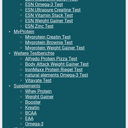
ESN Omega-3 Test
ESN Ultrapure Creatine Test
ESN Vitamin Stack Test
ESN Weight Gainer Test
ESN Zinc Test
MyProtein
Myprotein Creatin Test
Myprotein Brownie Test
Myprotein Weight Gainer Test
Weitere Testberichte
Alfredo Protein Pizza Test
Body Attack Weight Gainer Test
IronMaxx Protein Riegel Test
natural elements Omega-3 Test
Vitavate Test
Supplements
Whey Protein
Weight Gainer
Booster
Kreatin
BCAA
EAA
Omega-3