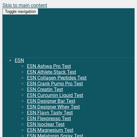
Skip to main content
Toggle navigation
ESN
ESN Ashwa Pro Test
ESN Athlete Stack Test
ESN Collagen Peptides Test
ESN Crank Pump Pro Test
ESN Creatin Test
ESN Curcumin Liquid Test
ESN Designer Bar Test
ESN Designer Whey Test
ESN Flavn Tasty Test
ESN Flexpresso Test
ESN Isoclear Test
ESN Magnesium Test
ESN Melatonin Spray Test