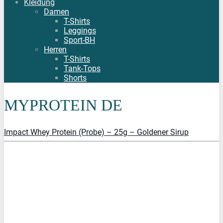
Kleidung
Damen
T-Shirts
Leggings
Sport-BH
Herren
T-Shirts
Tank-Tops
Shorts
MYPROTEIN DE
Impact Whey Protein (Probe) – 25g – Goldener Sirup