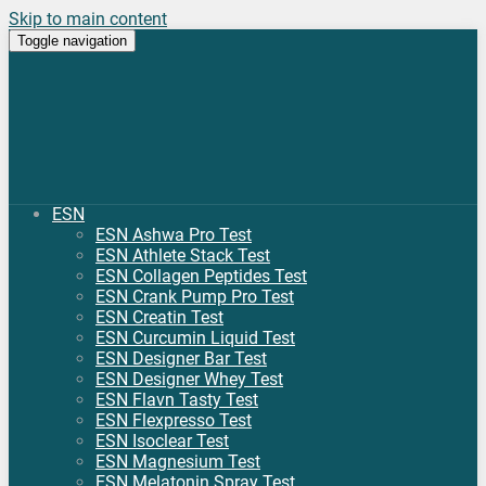
Skip to main content
Toggle navigation
ESN
ESN Ashwa Pro Test
ESN Athlete Stack Test
ESN Collagen Peptides Test
ESN Crank Pump Pro Test
ESN Creatin Test
ESN Curcumin Liquid Test
ESN Designer Bar Test
ESN Designer Whey Test
ESN Flavn Tasty Test
ESN Flexpresso Test
ESN Isoclear Test
ESN Magnesium Test
ESN Melatonin Spray Test