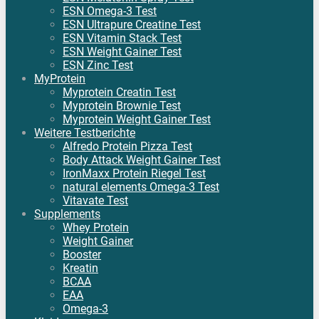
ESN Omega-3 Test
ESN Ultrapure Creatine Test
ESN Vitamin Stack Test
ESN Weight Gainer Test
ESN Zinc Test
MyProtein
Myprotein Creatin Test
Myprotein Brownie Test
Myprotein Weight Gainer Test
Weitere Testberichte
Alfredo Protein Pizza Test
Body Attack Weight Gainer Test
IronMaxx Protein Riegel Test
natural elements Omega-3 Test
Vitavate Test
Supplements
Whey Protein
Weight Gainer
Booster
Kreatin
BCAA
EAA
Omega-3