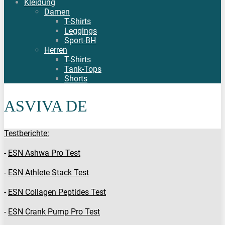
Kleidung
Damen
T-Shirts
Leggings
Sport-BH
Herren
T-Shirts
Tank-Tops
Shorts
ASVIVA DE
Testberichte:
-
ESN Ashwa Pro Test
-
ESN Athlete Stack Test
-
ESN Collagen Peptides Test
-
ESN Crank Pump Pro Test